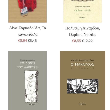
Λίνα Ζαρκαδούλα, Τα
Πολυτίμη Λινάρδου,
παγοπέδιλα
Daphne Nobilis
ΤΙΜΗ
ΤΙΜΗ
ΤΙΜΗ
ΤΙΜΗ
€5,94
€8,48
€8,55
€12,22
ΠΩΛΗΣΗΣ
ΕΚΔΟΤΗ
ΠΩΛΗΣΗΣ
ΕΚΔΟΤΗ