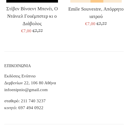
Στίβεν Βίνσεντ Μπενέι, Ο
Emile Souvestre, Απόρρητο
Ντάνιελ Γουέμπστερ κι ο
ιατρού
Διάβολος
ΤΙΜΗ
ΤΙΜΗ
€7,00
€7,77
ΠΩΛΗΣΗΣ
ΕΚΔΟΤΗ
ΤΙΜΗ
ΤΙΜΗ
€7,00
€7,77
ΠΩΛΗΣΗΣ
ΕΚΔΟΤΗ
ΕΠΙΚΟΙΝΩΝΙΑ
Εκδόσεις Ενύπνιο
Δερβενίων 22, 106 80 Αθήνα
infoenipnio@gmail.com
σταθερό: 211 740 3237
κινητό: 697 494 0922