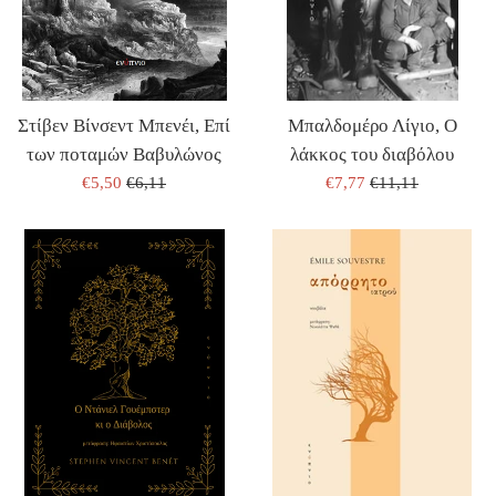
Στίβεν Βίνσεντ Μπενέι, Επί
Μπαλδομέρο Λίγιο, Ο
των ποταμών Βαβυλώνος
λάκκος του διαβόλου
ΤΙΜΗ
ΤΙΜΗ
ΤΙΜΗ
ΤΙΜΗ
€5,50
€6,11
€7,77
€11,11
ΠΩΛΗΣΗΣ
ΕΚΔΟΤΗ
ΠΩΛΗΣΗΣ
ΕΚΔΟΤΗ