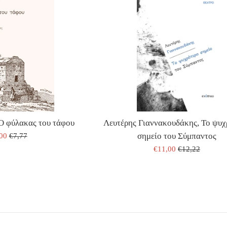
Ο φύλακας του τάφου
Λευτέρης Γιαννακουδάκης, Το ψυχ
ΜΗ
ΤΙΜΗ
σημείο του Σύμπαντος
,00
€7,77
ΛΗΣΗΣ
ΕΚΔΟΤΗ
ΤΙΜΗ
ΤΙΜΗ
€11,00
€12,22
ΠΩΛΗΣΗΣ
ΕΚΔΟΤΗ