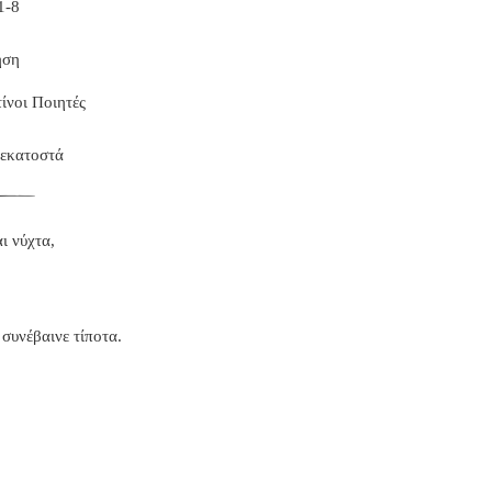
1-8
ηση
ίνοι Ποιητές
 εκατοστά
αι νύχτα,
συνέβαινε τίποτα.