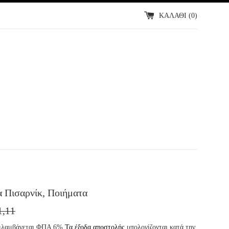
ΚΑΛΑΘΙ (
0
)
 Πισαρνίκ, Ποιήματα
Η
1,11
ΟΤΗ
εριλαμβάνεται ΦΠΑ 6%
Τα έξοδα αποστολής
υπολογίζονται κατά την