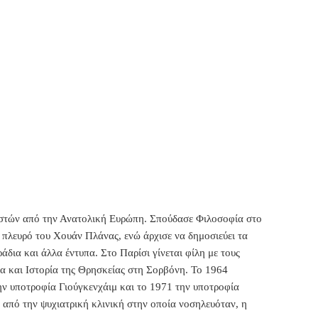
στών από την Ανατολική Ευρώπη. Σπούδασε Φιλοσοφία στο
 πλευρό του Χουάν Πλάνας, ενώ άρχισε να δημοσιεύει τα
άδια και άλλα έντυπα. Στο Παρίσι γίνεται φίλη με τους
α και Ιστορία της Θρησκείας στη Σορβόνη. Το 1964
την υποτροφία Γιούγκενχάιμ και το 1971 την υποτροφία
 από την ψυχιατρική κλινική στην οποία νοσηλευόταν, η