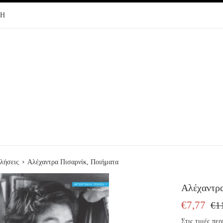
ΦΗ
›
λήσεις
Αλέχαντρα Πισαρνίκ, Ποιήματα
Αλέχαντρα
ΤΙΜΗ
ΤΙΜ
€7,77
€1
ΠΩΛΗΣΗΣ
ΕΚΔ
Στις τιμές π