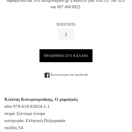
παραγγελία σας στο info@enipnio.gr ή καλέστε μας στα 211 740 3237
και 697 494 0922.
ΠΟΣΟΤΗΤΑ
ΠΡΟΣΘΗΚΗ ΣΤΟ ΚΑΛΑΘΙ
Facebook
Κοινοποίηση στο facebook
Κώστας Κουτρουμπάκης, Ο μαραγκός
isbn 978-618-83824-1-1
σειρά: Σύντομα όνειρα
κατηγορία: Ελληνική Πεζογραφία
σελίδες 64