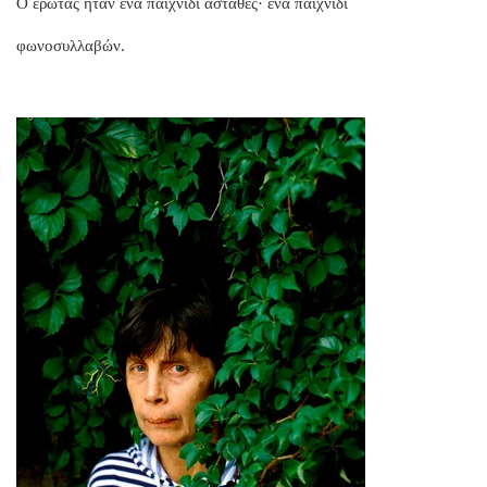
Ο έρωτας ήταν ένα παιχνίδι ασταθές· ένα παιχνίδι
φωνοσυλλαβών.