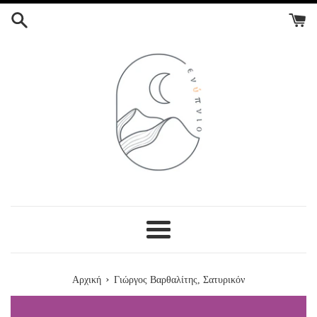
ΣΥΝΕΧΕΙΑ
ΣΤΟ
ΠΕΡΙΕΧΟΜΕΝΟ
Menu
›
Αρχική
Γιώργος Βαρθαλίτης, Σατυρικόν