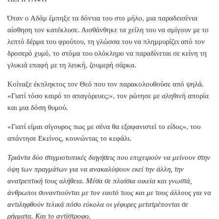
Όταν ο Αδάμ έμπηξε τα δόντια του στο μήλο, μια παραδεισένια
αίσθηση τον κατέκλυσε. Αισθάνθηκε τα χείλη του να σμίγουν με το
λεπτό δέρμα του φρούτου, τη γλώσσα του να πλημμυρίζει από τον
δροσερό χυμό, το στόμα του ολόκληρο να παραδίνεται σε κείνη τη
γλυκιά επαφή με τη λευκή, ζουμερή σάρκα.
Κοίταξε έκπληκτος τον Θεό που τον παρακολουθούσε από ψηλά.
«Γιατί τόσο καιρό το απαγόρευες;», τον ρώτησε με αληθινή απορία
και μια δόση θυμού.
«Γιατί είμαι σίγουρος πως με σένα θα εξαφανιστεί το είδος», του
απάντησε Εκείνος, κουνώντας το κεφάλι.
Τριάντα δύο στιγμιοτυπικές διηγήσεις που επιχειρούν να μείνουν στην
όψη των πραγμάτων για να ανακαλύψουν εκεί την άλλη, την
ανατρεπτική τους αλήθεια. Μέσα σε πλαίσια οικεία και γνωστά,
άνθρωποι συναντιούνται με τον εαυτό τους και με τους άλλους για να
αντιληφθούν τελικά πόσο εύκολα οι γέφυρες μετατρέπονται σε
ρήγματα. Και το αντίστροφο.