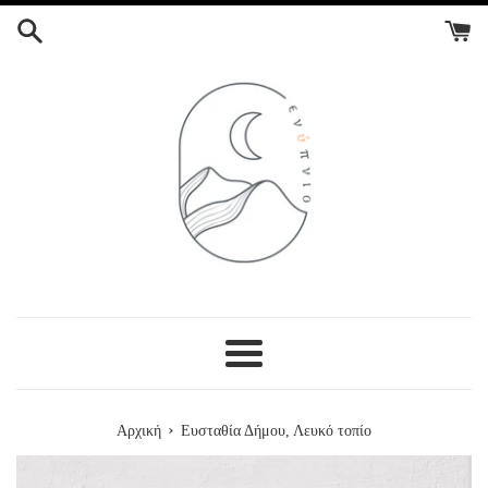
ΣΥΝΕΧΕΙΑ
ΣΤΟ
ΠΕΡΙΕΧΟΜΕΝΟ
Menu
›
Αρχική
Ευσταθία Δήμου, Λευκό τοπίο