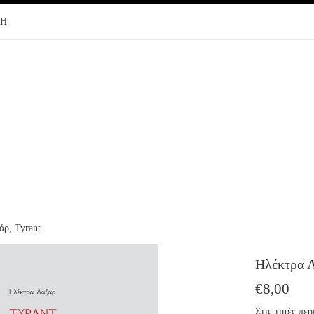
ΦΗ
άρ, Tyrant
Ηλέκτρα Λ
ΤΙΜΗ
€8,00
ΕΚΔΟΤΗ
Στις τιμές π