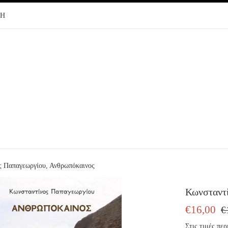
ΦΗ
ς Παπαγεωργίου, Ανθρωπόκαινος
Κωνσταντί
ΤΙΜΗ
ΤΙ
€16,00
€
ΠΩΛΗΣΗΣ
ΕΚ
Στις τιμές π