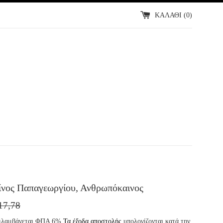
ΚΑΛΑΘΙ (
0
)
νος Παπαγεωργίου, Ανθρωπόκαινος
ΜΗ
17,78
ΔΟΤΗ
εριλαμβάνεται ΦΠΑ 6%
Τα έξοδα αποστολής
υπολογίζονται κατά την