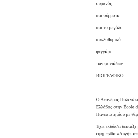
ουρανός
και σύρματα
και το μεγάλο
κυκλοθυμικό
φεγγάρι
των φονιάδων
ΒΙΟΓΡΑΦΙΚΟ
Ο Λέανδρος Πολενάκη
Ελλάδος στην École de
Πανεπιστημίου με θέμ
Έχει εκδώσει δεκαέξι 
εφημερίδα «Αυγή» από