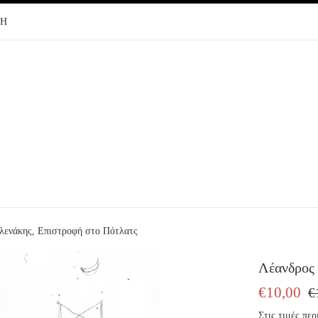
ΦΗ
λενάκης, Επιστροφή στο Πότλατς
Λέανδρος 
ΤΙΜΗ
ΤΙ
€10,00
€
ΠΩΛΗΣΗΣ
ΕΚ
Στις τιμές π