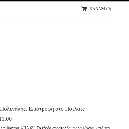
ΚΑΛΑΘΙ (
0
)
Πολενάκης, Επιστροφή στο Πότλατς
ΜΗ
11,00
ΔΟΤΗ
εριλαμβάνεται ΦΠΑ 6%
Τα έξοδα αποστολής
υπολογίζονται κατά την