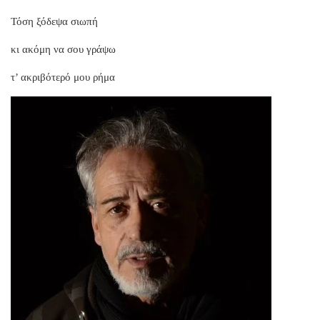
Τόση ξόδεψα σιωπή
κι ακόμη να σου γράψω
τ’ ακριβότερό μου ρήμα