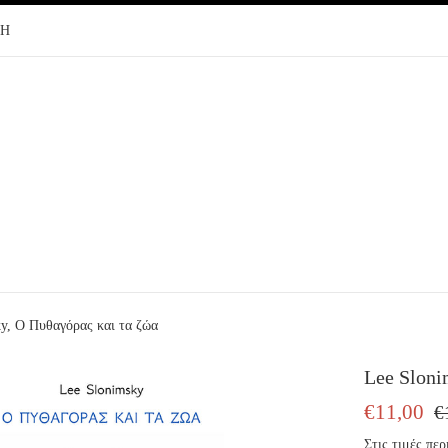
ΦΗ
y, Ο Πυθαγόρας και τα ζώα
Lee Sloni
ΤΙΜΗ
ΤΙ
€11,00
€
ΠΩΛΗΣΗΣ
ΕΚ
Στις τιμές π