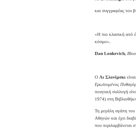
και συγγραφέας του β
«Η πιο κλασική από ό
κόσμο».
Dan Lonkevich,
Blo
Ο
Λι Σλονίμσκι
είναι
Ερωτευμένος Πυθαγό
ποιητική συλλογή είν
1974) στη Βιβλιοθήκ
Τη μεγάλη αγάπη του 
Αθηνών και έχει διαβ
που περιλαμβάνεται σ