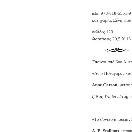
isbn 978-618-5551-9
κατηγορία: Ξένη Ποί
σελίδες 120
διαστάσεις 20,5 Χ 13
Έπαινοι από δύο Αμερ
«Αν ο Πυθαγόρας και 
Anne Carson
,
μεταφρ
If Not, Winter: Fragm
«Το σονέτο αποδεικνύ
A. E. Stallings
, υποψ