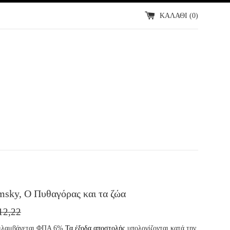
ΚΑΛΑΘΙ (
0
)
msky, Ο Πυθαγόρας και τα ζώα
ΜΗ
12,22
ΔΟΤΗ
εριλαμβάνεται ΦΠΑ 6%
Τα έξοδα αποστολής
υπολογίζονται κατά την