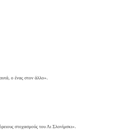
αυτά, ο ένας στον άλλο».
όρειους στοχασμούς του Λι Σλονίμσκι».