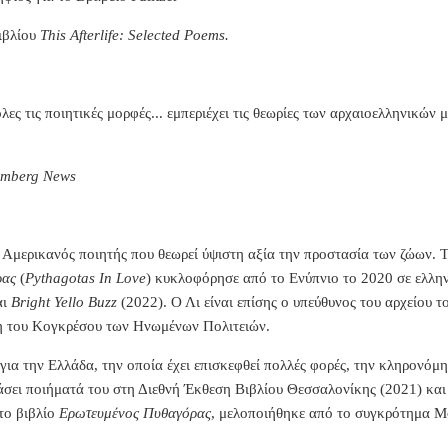
ιβλίου
This Afterlife: Selected Poems.
λες τις ποιητικές μορφές... εμπεριέχει τις θεωρίες των αρχαιοελληνικώ
omberg News
 Αμερικανός ποιητής που θεωρεί ύψιστη αξία την προστασία των ζώων. Τ
ρας
(
Pythagotas In Love
) κυκλοφόρησε από το Ενύπνιο το 2020 σε ελλη
αι
Bright Yello Buzz
(2022). Ο Λι είναι επίσης ο υπεύθυνος του αρχείου 
η του Κογκρέσου των Ηνωμένων Πολιτειών.
για την Ελλάδα, την οποία έχει επισκεφθεί πολλές φορές,
την κληρονόμησ
άσει ποιήματά του στη Διεθνή Έκθεση Βιβλίου Θεσσαλονίκης (2021) και
το βιβλίο
Ερωτευμένος Πυθαγόρας
, μελοποιήθηκε από το συγκρότημα M